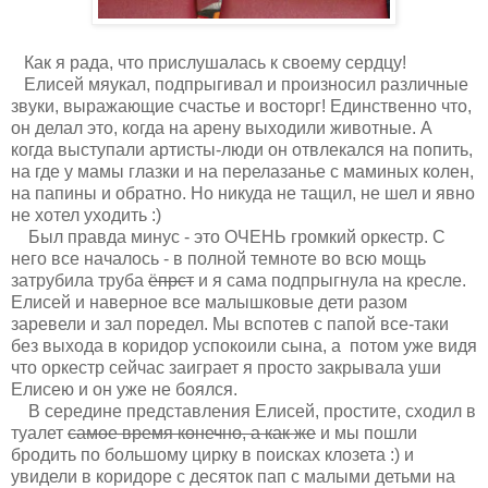
Как я рада, что прислушалась к своему сердцу!
Елисей мяукал, подпрыгивал и произносил различные
звуки, выражающие счастье и восторг! Единственно что,
он делал это, когда на арену выходили животные. А
когда выступали артисты-люди он отвлекался на попить,
на где у мамы глазки и на перелазанье с маминых колен,
на папины и обратно. Но никуда не тащил, не шел и явно
не хотел уходить :)
Был правда минус - это ОЧЕНЬ громкий оркестр. С
него все началось - в полной темноте во всю мощь
затрубила труба
ёпрст
и я сама подпрыгнула на кресле.
Елисей и наверное все малышковые дети разом
заревели и зал поредел. Мы вспотев с папой все-таки
без выхода в коридор успокоили сына, а потом уже видя
что оркестр сейчас заиграет я просто закрывала уши
Елисею и он уже не боялся.
В середине представления Елисей, простите, сходил в
туалет
самое время конечно, а как же
и мы пошли
бродить по большому цирку в поисках клозета :) и
увидели в коридоре с десяток пап с малыми детьми на