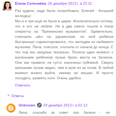
Елена Селезнёва
26 декабря 2013 г. в 22:11
Раз зудело, надо было попробовать. Елисей - большой
молодец!
Мы и в три ещё не были в цирке. Исключительно потому,
что я его не люблю. Но в два смело пошли в театр
оперетты на "Бременских музыкантов". Удивительно,
спектакль шёл на украинском, но мой ребёнок
быстренько сориентировался, что мелодии из любимого
мультика. Пела, плясала, хлопала от начала до конца. С
тех пор мы заядлые театралы. Поняла один момент, с
маленьким ребёнком лучше брать места на балконе.
Они как правило не густо населены публикой. Сверху
малышам лучше видно, чем в зале из за голов. В любой
момент можно выйти, никому не мешая. И просто
походить, размять ноги. Очень удобно.
Ответить
Ответы
Unknown
29 декабря 2013 г. в 01:12
Лена, спасибо за совет про балкон - не